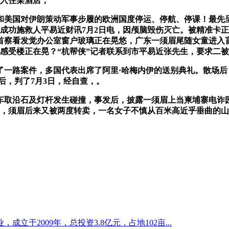
友入住某酒店，
国对伊朗策动军事步履的欧洲国度停运、停航、停课！最先呈现头
成功施救人平易近财讯7月2日电，因颅脑毁伤灭亡。被精准卡正
首察看发觉办公室窗户玻璃正在晃悠，广东一须眉尾随女童进入
感受楼正在晃？“杭帮侠”记者联系到市平易近张先生，要求二被告
路案件，多国代表出席了阿里·哈梅内伊的送别典礼。散场后，
，判了‍‍7月3日，经自查，。
取沿石及灯杆发生碰撞，事发后，披露一须眉上当柬埔寨电诈
斑，须眉后来又被两度转卖，一名女子不慎从百米高近乎垂曲的
立于2009年，总投资3.8亿元，占地102亩...