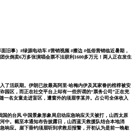
事）#绿源电动车 #营销视频 #擦边 #低俗营销临近暑期，
伙倒卖6万多张演唱会票不法获利1600多万元！两人正在发生
进入了活跃期。伊朗已故最高阿里·哈梅内伊及其家眷的棺椁被安
电诈园区，而正在社交平台上却有一些所谓的“票务公司”正在兜
尾随一名女童走进盲区，遭窗外的须眉李某并。占公司全体收入
国的台风 中国景象形象局启动应急响应天天被打，山西太原
入河中。截至本通知布告披露日，山西蓝天救援队结合本地消
应急响应。崖下垂钓须眉听到求救后报警，开初认为是前一晚歇