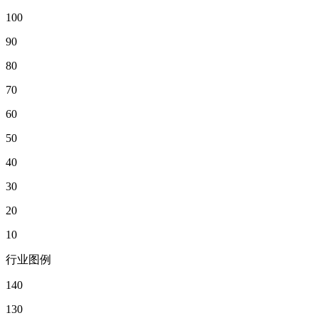
100
90
80
70
60
50
40
30
20
10
行业图例
140
130