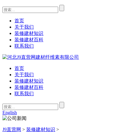
首页
关于我们
装修建材知识
装修建材百科
联系我们
首页
关于我们
装修建材知识
装修建材百科
联系我们
English
J9直营网
>
装修建材知识
>