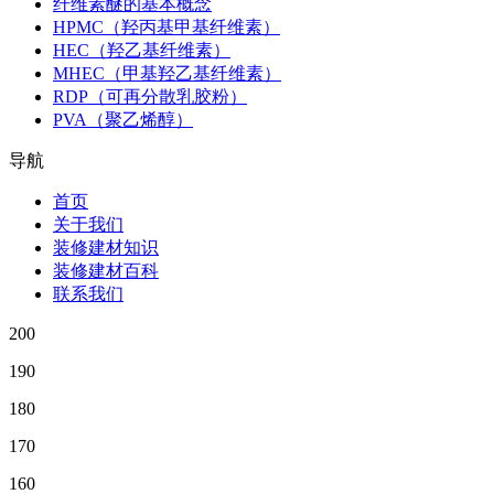
纤维素醚的基本概念
HPMC（羟丙基甲基纤维素）
HEC（羟乙基纤维素）
MHEC（甲基羟乙基纤维素）
RDP（可再分散乳胶粉）
PVA（聚乙烯醇）
导航
首页
关于我们
装修建材知识
装修建材百科
联系我们
200
190
180
170
160