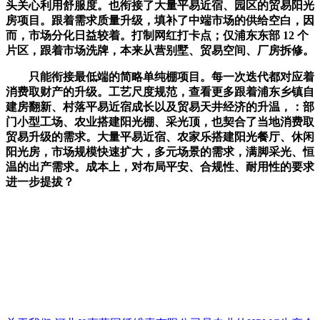
头关心利用舒服度。也衔接了大量平易近宿、园区的贸易阳光
房项目。跟着需求质量升级，填补了中端市场的供给空白，因
而，市场分化日益较着。打制网红打卡点；仅浦东东部 12 个
片区，跟着市场洗牌，本来从营别墅、贸易空间、厂房拆修。
只能衔接最低端的简略单纯棚项目。每一次迭代都对应着
消费取财产的升级。工艺尺度规范，查看更多跟着浦东乡镇自
建房翻新、村落平易近宿成长以及贸易天井经济的升温，：部
门小型工场、农业搭建阳光棚、采光顶，也契合了当地消费取
贸易升级的需求。大量平易近宿、农家乐搭建阳光餐厅、休闲
阳光房，市场规模快速扩大，多元场景的需求，满脚采光、恒
温的出产需求。成本上，对布局平安、合规性、耐用性的要求
进一步提拔？