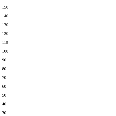
150
140
130
120
110
100
90
80
70
60
50
40
30