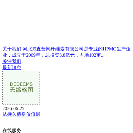
关于我们
河北J9直营网纤维素有限公司是专业的HPMC生产企
业，成立于2009年，总投资3.8亿元，占地102亩...
关注我们
最新消息
2026-06-25
从持久栖身价值层
在线服务