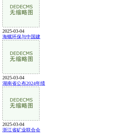
2025-03-04
海螺环保与中国建
2025-03-04
湖南省公布2024年绩
2025-03-04
浙江省矿业联合会