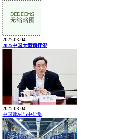
2025-03-04
2025中国大型预拌混
2025-03-04
中国建材与中盐集