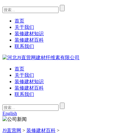
首页
关于我们
装修建材知识
装修建材百科
联系我们
首页
关于我们
装修建材知识
装修建材百科
联系我们
English
J9直营网
>
装修建材百科
>