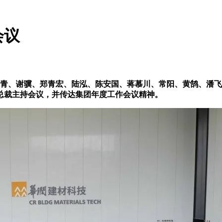
会议
世青、谢骥、郑青宏、陆泓、陈安国、蒋慕川、常阳、黄鹄、潘
总裁主持会议，并传达集团年度工作会议精神。