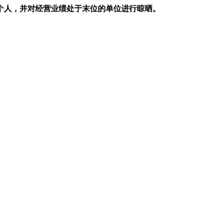
个人，并对经营业绩处于末位的单位进行晾晒。