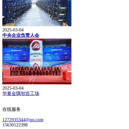
2025-03-04
中央企业负责人会
2025-03-04
华夏金隅智造工场
在线服务
1272935344@qq.com
15630122398