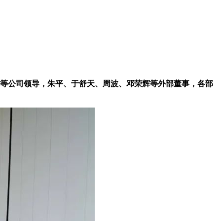
飞等公司领导，朱平、于舒天、周波、邓荣辉等外部董事，各部